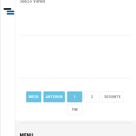
56653 Views
INÍCIO
ANTERIOR
1
2
SEGUINTE
Entrada
/
Videos
/
Portugues
/
FIM
O Homem e as Impressões
MENU